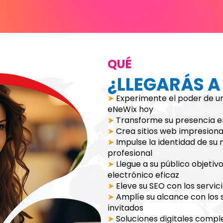
QUÉ
¿LLEGARÁS A
➤
Experimente el poder de una
eNeWix hoy
➤
Transforme su presencia e
➤
Crea sitios web impresiona
➤
Impulse la identidad de su
profesional
➤
Llegue a su público objeti
electrónico eficaz
➤
Eleve su SEO con los servi
➤
Amplíe su alcance con los 
invitados
➤
Soluciones digitales compl