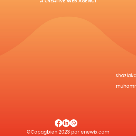
shaziak
muhamm
©Co
pag
bien 2023 por
enewix.com