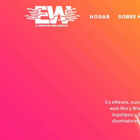
HOGAR
SOBRE 
En eNewix, nues
web Wix y Wix
logotipos y 
diseñadores 