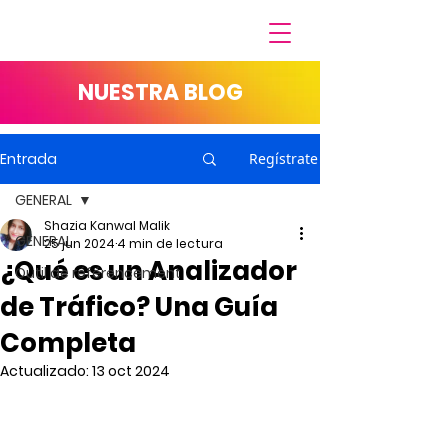
NUESTRA BLOG
Entrada
Regístrate
GENERAL
Shazia Kanwal Malik
GENERAL
25 jun 2024
4 min de lectura
¿Qué es un Analizador
Outil de référencement
de Tráfico? Una Guía
Completa
Actualizado:
13 oct 2024