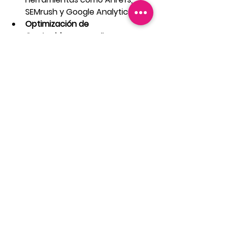
SEMrush y Google Analytics.
Optimización de 
Contenido:
 Desarrolla 
contenido relevante y de alta 
calidad en torno a palabras 
clave específicas y temas en 
tendencia para atraer y 
comprometer a tu audiencia 
objetivo.
Benchmarking 
Competitivo:
 Compara tu 
rendimiento con el de los 
competidores para identificar 
fortalezas, debilidades y 
oportunidades de mejora.
Adaptación:
 Mantente 
informado sobre las tendencias 
de la industria, las 